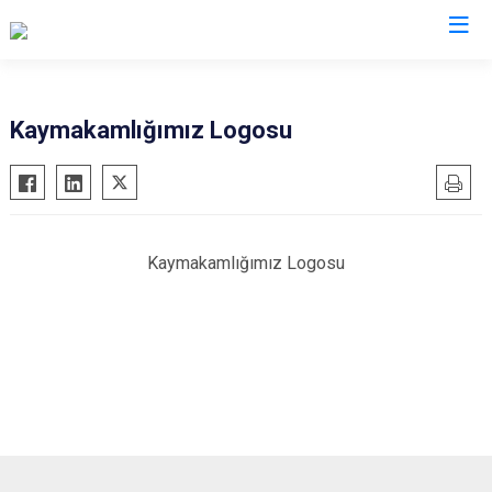
Denizli
Kaymakamlığımız Logosu
Acıpayam
Çardak
Pamukkale
Çivril
Babadağ
Güney
Kaymakamlığımız Logosu
Baklan
Honaz
Bekilli
Kale
Beyağaç
Sarayköy
Bozkurt
Serinhisar
Buldan
Tavas
Çal
Merkezefendi
Çameli