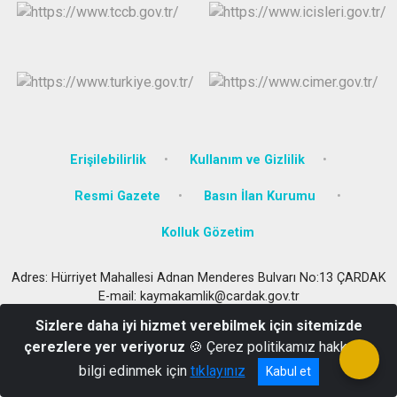
Erişilebilirlik
Kullanım ve Gizlilik
Resmi Gazete
Basın İlan Kurumu
Kolluk Gözetim
Adres: Hürriyet Mahallesi Adnan Menderes Bulvarı No:13 ÇARDAK
E-mail: kaymakamlik@cardak.gov.tr
258 851 2007
Sizlere daha iyi hizmet verebilmek için sitemizde
çerezlere yer veriyoruz
🍪 Çerez politikamız hakkında
bilgi edinmek için
tıklayınız
Kabul et